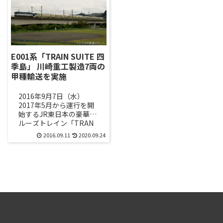
E001系「TRAIN SUITE 四
季島」 川崎重工製造7両の
甲種輸送を実施
2016年9月7日（水）
2017年5月から運行を開
始するJR東日本の豪華ク
ルーズトレイン「TRAN
SUITE 四季島」の甲種輸
2016.09.11
2020.09.24
送が行われました。全10
両編成の内の...