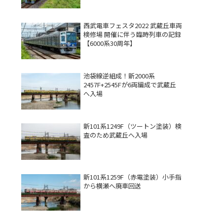
西武電車フェスタ2022 武蔵丘車両
検修場 開催に伴う臨時列車の記録
【6000系30周年】
池袋線逆組成！新2000系
2457F+2545Fが6両編成で武蔵丘
へ入場
新101系1249F（ツートン塗装）検
査のため武蔵丘へ入場
新101系1259F（赤電塗装）小手指
から横瀬へ廃車回送