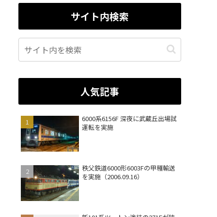
サイト内検索
人気記事
6000系6156F 深夜に武蔵丘出場試
運転を実施
秩父鉄道6000形6003Fの甲種輸送
を実施（2006.09.16）