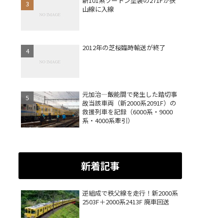
新101系ツートン塗装の271Fが狭
山線に入線
2012年の芝桜臨時輸送が終了
元加治―飯能間で発生した踏切事
故当該車両（新2000系2091F）の
救援列車を記録（6000系・9000
系・4000系牽引）
新着記事
逆組成で秩父線を走行！新2000系
2503F＋2000系2413F 廃車回送