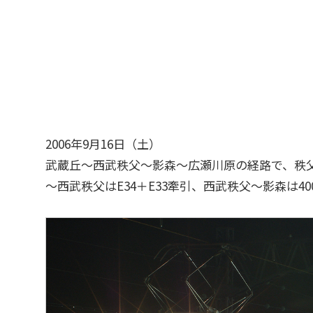
2006年9月16日（土）
武蔵丘～西武秩父～影森～広瀬川原の経路で、秩父鉄
～西武秩父はE34＋E33牽引、西武秩父～影森は