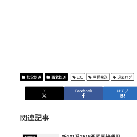
秩父鉄道
西武鉄道
E31
甲種輸送
過去ログ
X
Facebook
はてブ
関連記事
新101系261F西武園線運用