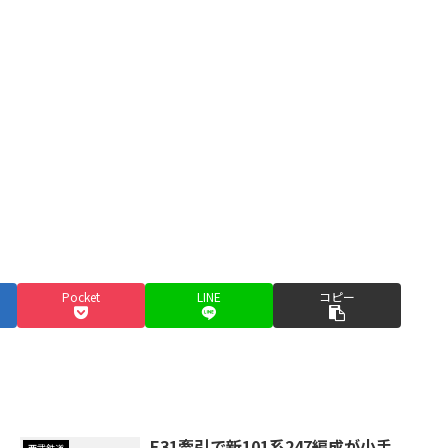
Pocket
LINE
コピー
E31牽引で新101系247編成が小手