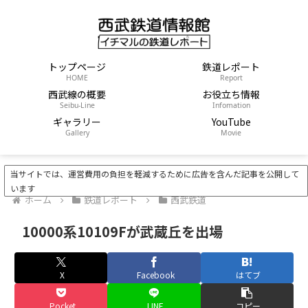
トップページ
鉄道レポート
HOME
Report
西武線の概要
お役立ち情報
Seibu-Line
Infomation
ギャラリー
YouTube
Gallery
Movie
当サイトでは、運営費用の負担を軽減するために広告を含んだ記事を公開して
います
ホーム
鉄道レポート
西武鉄道
10000系10109Fが武蔵丘を出場
X
Facebook
はてブ
Pocket
LINE
コピー