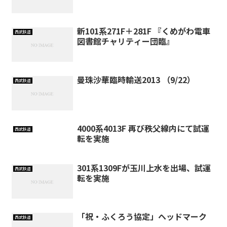
新101系271F＋281F 『くめがわ電車
西武鉄道
図書館チャリティー団臨』
曼珠沙華臨時輸送2013 （9/22）
西武鉄道
4000系4013F 再び秩父線内にて試運
西武鉄道
転を実施
301系1309Fが玉川上水を出場、試運
西武鉄道
転を実施
「祝・ふくろう協定」ヘッドマーク
西武鉄道