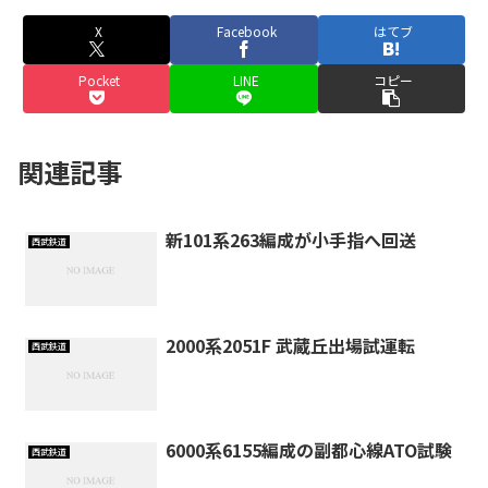
X
Facebook
はてブ
Pocket
LINE
コピー
関連記事
新101系263編成が小手指へ回送
西武鉄道
2000系2051F 武蔵丘出場試運転
西武鉄道
6000系6155編成の副都心線ATO試験
西武鉄道