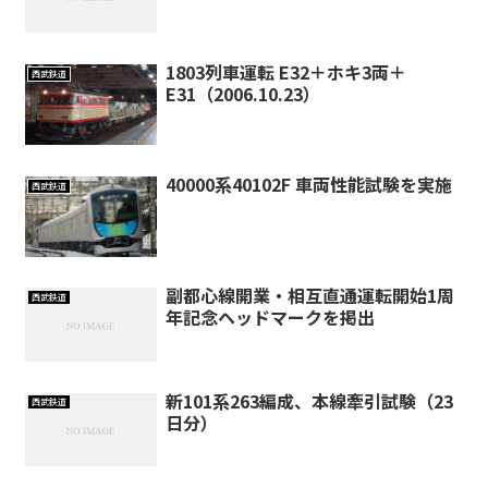
1803列車運転 E32＋ホキ3両＋
西武鉄道
E31（2006.10.23）
40000系40102F 車両性能試験を実施
西武鉄道
副都心線開業・相互直通運転開始1周
西武鉄道
年記念ヘッドマークを掲出
新101系263編成、本線牽引試験（23
西武鉄道
日分）