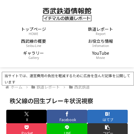
トップページ
鉄道レポート
HOME
Report
西武線の概要
お役立ち情報
Seibu-Line
Infomation
ギャラリー
YouTube
Gallery
Movie
当サイトでは、運営費用の負担を軽減するために広告を含んだ記事を公開して
います
ホーム
鉄道レポート
西武鉄道
秩父線の回生ブレーキ状況視察
X
Facebook
はてブ
Pocket
LINE
コピー