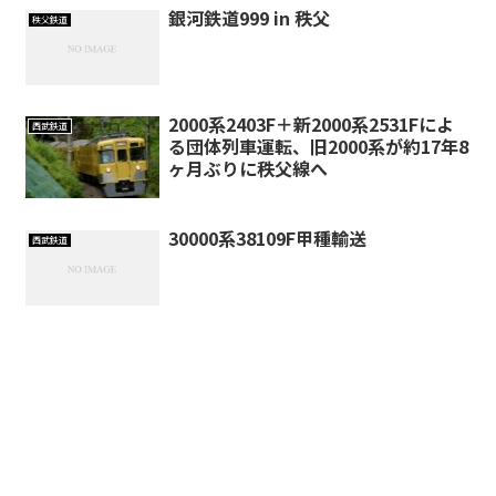
銀河鉄道999 in 秩父
秩父鉄道
2000系2403F＋新2000系2531Fによ
西武鉄道
る団体列車運転、旧2000系が約17年8
ヶ月ぶりに秩父線へ
30000系38109F甲種輸送
西武鉄道