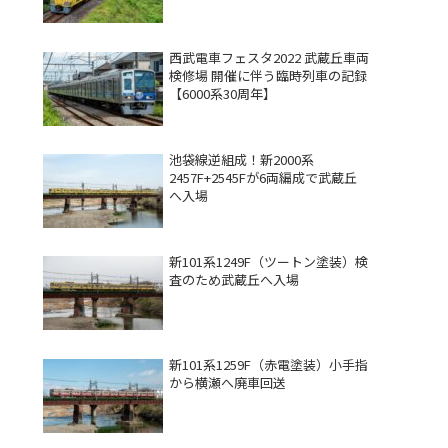
西武電車フェスタ2022 武蔵丘車両
検修場 開催に伴う臨時列車の記録
【6000系30周年】
池袋線逆組成！新2000系
2457F+2545Fが6両編成で武蔵丘
へ入場
新101系1249F（ツートン塗装）検
査のため武蔵丘へ入場
新101系1259F（赤電塗装）小手指
から横瀬へ廃車回送