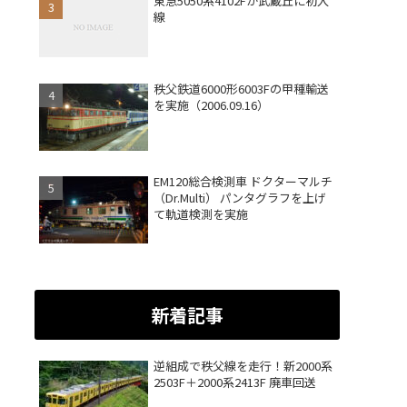
東急5050系4102Fが武蔵丘に初入
線
秩父鉄道6000形6003Fの甲種輸送
を実施（2006.09.16）
EM120総合検測車 ドクターマルチ
（Dr.Multi） パンタグラフを上げ
て軌道検測を実施
新着記事
逆組成で秩父線を走行！新2000系
2503F＋2000系2413F 廃車回送