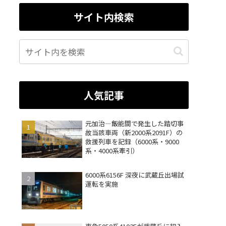
サイト内検索
人気記事
元加治―飯能間で発生した踏切事
故当該車両（新2000系2091F）の
救援列車を記録（6000系・9000
系・4000系牽引）
6000系6156F 深夜に武蔵丘出場試
運転を実施