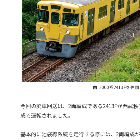
2000系2413Fを
今回の廃車回送は、2両編成である2413Fが西
成で運転されました。
基本的に池袋線系統を走行する際には、2両編成