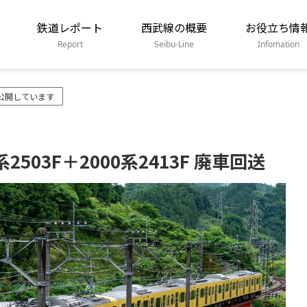
鉄道レポート
西武線の概要
お役立ち情
Report
Seibu-Line
Infomation
公開しています
503F＋2000系2413F 廃車回送