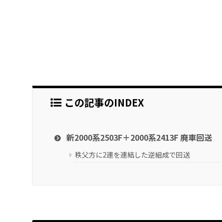
この記事のINDEX
新2000系2503F＋2000系2413F 廃車回送
秩父方に2連を連結した逆組成で回送