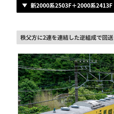
新2000系2503F＋2000系2413
秩父方に2連を連結した逆組成で回送