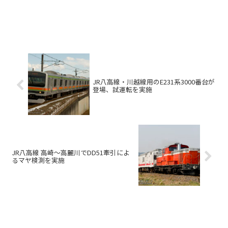
JR八高線・川越線用のE231系3000番台が
登場、試運転を実施
JR八高線 高崎～高麗川でDD51牽引によ
るマヤ検測を実施