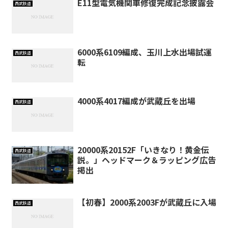
E11型電気機関車修復完成記念披露会
西武鉄道
6000系6109編成、玉川上水出場試運
西武鉄道
転
4000系4017編成が武蔵丘を出場
西武鉄道
20000系20152F「いきなり！黄金伝
西武鉄道
説。」ヘッドマーク＆ラッピング広告
掲出
【初春】2000系2003Fが武蔵丘に入場
西武鉄道