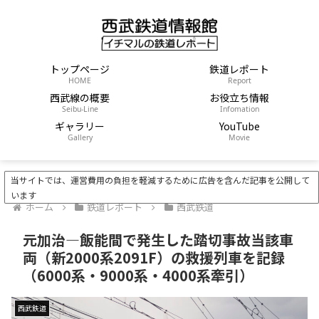
トップページ
鉄道レポート
HOME
Report
西武線の概要
お役立ち情報
Seibu-Line
Infomation
ギャラリー
YouTube
Gallery
Movie
当サイトでは、運営費用の負担を軽減するために広告を含んだ記事を公開して
います
ホーム
鉄道レポート
西武鉄道
元加治―飯能間で発生した踏切事故当該車
両（新2000系2091F）の救援列車を記録
（6000系・9000系・4000系牽引）
西武鉄道