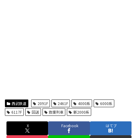
西武鉄道
2091F
2461F
4000系
6000系
6117F
回送
救援列車
新2000系
X
Facebook
はてブ