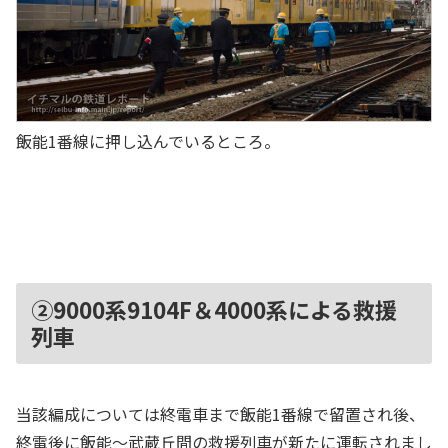
飯能1番線に押し込んでいるところ。
②9000系9104F＆4000系による救援
列車
当該編成については終電車まで飯能1番線で留置され後、
終電後に飯能～武蔵丘間の救援列車が新たに運転されまし