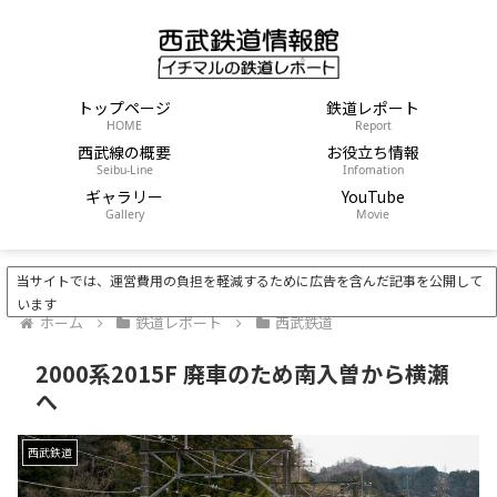
トップページ
鉄道レポート
HOME
Report
西武線の概要
お役立ち情報
Seibu-Line
Infomation
ギャラリー
YouTube
Gallery
Movie
当サイトでは、運営費用の負担を軽減するために広告を含んだ記事を公開して
います
ホーム
鉄道レポート
西武鉄道
2000系2015F 廃車のため南入曽から横瀬
へ
西武鉄道