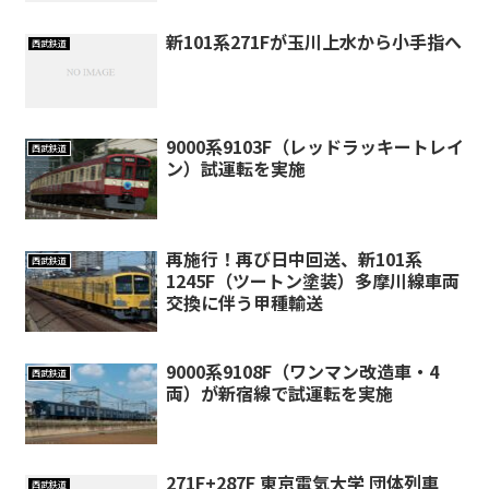
新101系271Fが玉川上水から小手指へ
西武鉄道
9000系9103F（レッドラッキートレイ
西武鉄道
ン）試運転を実施
再施行！再び日中回送、新101系
西武鉄道
1245F（ツートン塗装）多摩川線車両
交換に伴う甲種輸送
9000系9108F（ワンマン改造車・4
西武鉄道
両）が新宿線で試運転を実施
271F+287F 東京電気大学 団体列車
西武鉄道