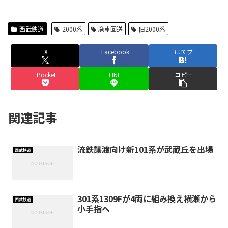
西武鉄道
2000系
廃車回送
旧2000系
X
Facebook
はてブ
Pocket
LINE
コピー
関連記事
流鉄譲渡向け新101系が武蔵丘を出場
西武鉄道
301系1309Fが4両に組み換え横瀬から
西武鉄道
小手指へ