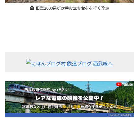
旧型2000系が定番お立ち台をを行く珍走