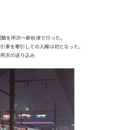
引試験を所沢～新秋津で行った。
牽引車を牽引しての入線は初となった。
指～所沢の送り込み