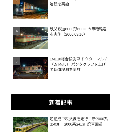
運転を実施
秩父鉄道6000形6003Fの甲種輸送
を実施（2006.09.16）
EM120総合検測車 ドクターマルチ
（Dr.Multi） パンタグラフを上げ
て軌道検測を実施
新着記事
逆組成で秩父線を走行！新2000系
2503F＋2000系2413F 廃車回送