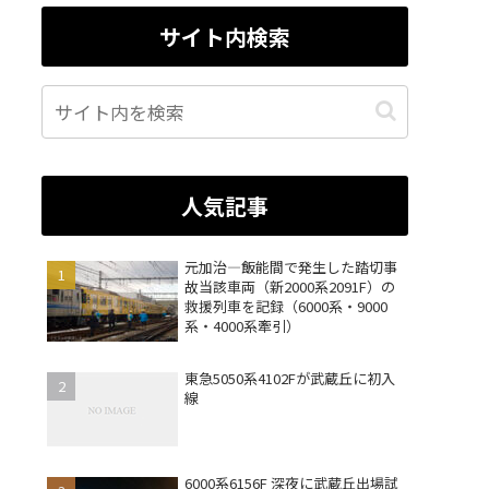
サイト内検索
人気記事
元加治―飯能間で発生した踏切事
故当該車両（新2000系2091F）の
救援列車を記録（6000系・9000
系・4000系牽引）
東急5050系4102Fが武蔵丘に初入
線
6000系6156F 深夜に武蔵丘出場試