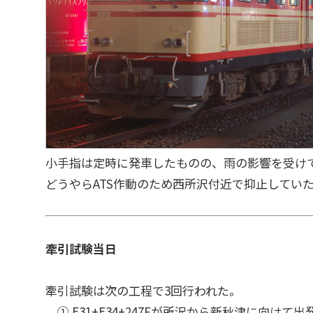
小手指は定時に発車したものの、雨の影響を受けて
どうやらATS作動のため西所沢付近で抑止してい
牽引試験当日
牽引試験は次の工程で3回行われた。
① E31+E34+247Fが所沢から新秋津に向けて出