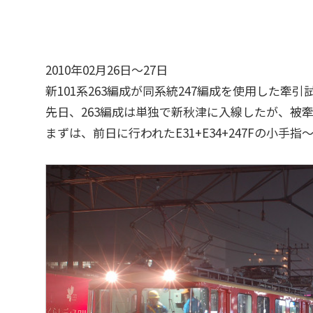
2010年02月26日～27日
新101系263編成が同系統247編成を使用した牽
先日、263編成は単独で新秋津に入線したが、被
まずは、前日に行われたE31+E34+247Fの小手