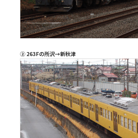
② 263Fの所沢→新秋津