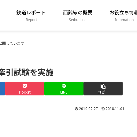
鉄道レポート
西武線の概要
お役立ち情
Report
Seibu-Line
Infomation
公開しています
の牽引試験を実施
Pocket
LINE
コピー
2010.02.27
2018.11.01