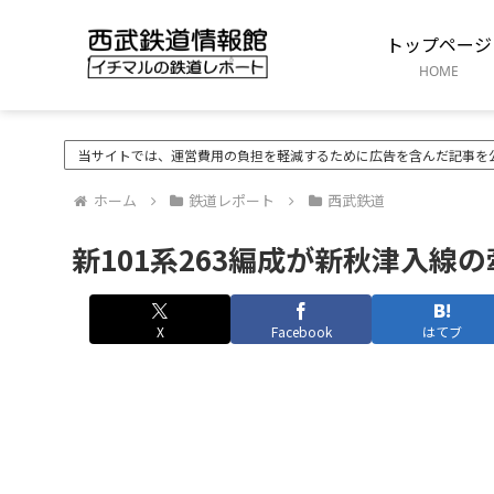
トップページ
HOME
当サイトでは、運営費用の負担を軽減するために広告を含んだ記事を
ホーム
鉄道レポート
西武鉄道
新101系263編成が新秋津入線
X
Facebook
はてブ