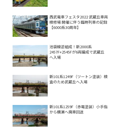
西武電車フェスタ2022 武蔵丘車両
検修場 開催に伴う臨時列車の記録
【6000系30周年】
池袋線逆組成！新2000系
2457F+2545Fが6両編成で武蔵丘
へ入場
新101系1249F（ツートン塗装）検
査のため武蔵丘へ入場
新101系1259F（赤電塗装）小手指
から横瀬へ廃車回送