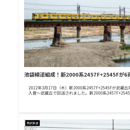
池袋線逆組成！新2000系2457F+2545F
2022年3月17日（木）新2000系2457F+2545Fが
入曽～武蔵丘で回送されました。新2000系2457F+2545F 
西武鉄道