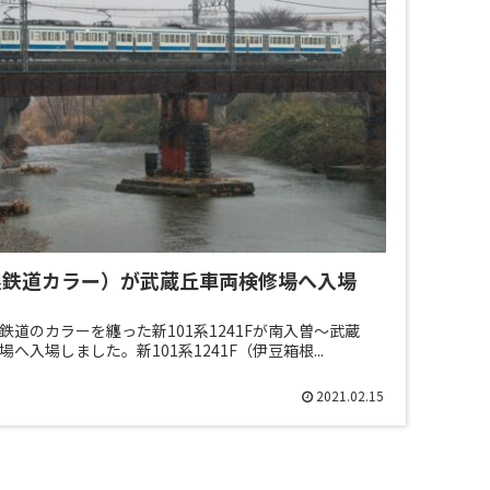
豆箱根鉄道カラー）が武蔵丘車両検修場へ入場
根鉄道のカラーを纏った新101系1241Fが南入曽～武蔵
入場しました。新101系1241F（伊豆箱根...
2021.02.15