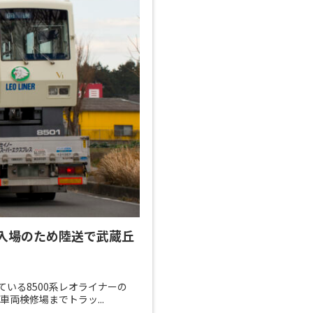
検査入場のため陸送で武蔵丘
している8500系レオライナーの
車両検修場までトラッ...