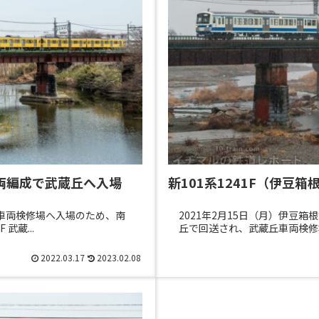
が6両編成で武蔵丘へ入場
新101系1241F（伊
武蔵丘車両検修場へ入場のため、南
2021年2月15日（月）伊豆箱
武蔵...
丘で回送され、武蔵丘車両検修場へ
2022.03.17
2023.02.08