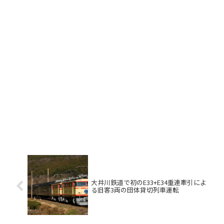
大井川鉄道で初のE33+E34重連牽引によ
る旧客3両の団体貸切列車運転