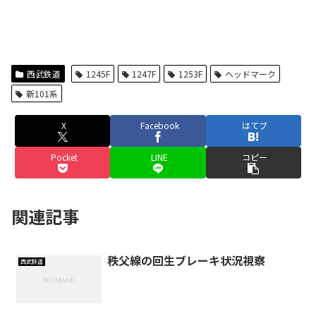
西武鉄道
1245F
1247F
1253F
ヘッドマーク
新101系
X
Facebook
はてブ
Pocket
LINE
コピー
関連記事
秩父線の回生ブレーキ状況視察
西武鉄道