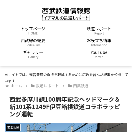
トップページ
鉄道レポート
HOME
Report
西武線の概要
お役立ち情報
Seibu-Line
Infomation
ギャラリー
YouTube
Gallery
Movie
当サイトでは、運営費用の負担を軽減するために広告を含んだ記事を公開して
います
ホーム
鉄道レポート
西武鉄道
西武多摩川線100周年記念ヘッドマーク＆
新101系1249F伊豆箱根鉄道コラボラッピ
ング運転
西武鉄道