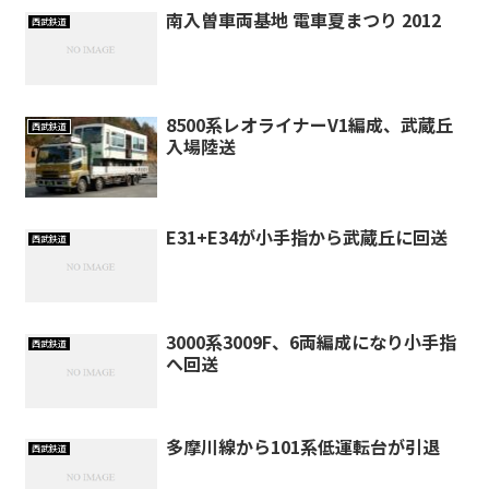
南入曽車両基地 電車夏まつり 2012
西武鉄道
8500系レオライナーV1編成、武蔵丘
西武鉄道
入場陸送
E31+E34が小手指から武蔵丘に回送
西武鉄道
3000系3009F、6両編成になり小手指
西武鉄道
へ回送
多摩川線から101系低運転台が引退
西武鉄道