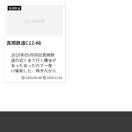
真岡鉄道
真岡鉄道C12-66
2010年05月08日真岡鉄
道の近くまで行く機会が
あったあったので一発だ
け撮影した。残念ながら
煙はちょこっとしか出な
2010.05.08
2018.11.01
かった。