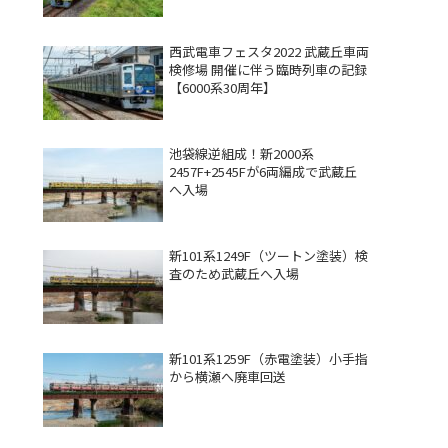
西武電車フェスタ2022 武蔵丘車両
検修場 開催に伴う臨時列車の記録
【6000系30周年】
池袋線逆組成！新2000系
2457F+2545Fが6両編成で武蔵丘
へ入場
新101系1249F（ツートン塗装）検
査のため武蔵丘へ入場
新101系1259F（赤電塗装）小手指
から横瀬へ廃車回送