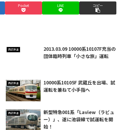
Pocket
LINE
コピー
2013.03.09 10000系10107F充当の
西武鉄道
団体臨時列車「小さな旅」運転
10000系10105F 武蔵丘を出場、試
西武鉄道
運転を兼ねて小手指へ
新型特急001系「Laview（ラビュ
西武鉄道
ー）」、遂に池袋線で試運転を開
始！