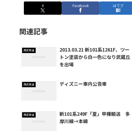
X
Facebook
はてブ
関連記事
2013.03.21 新101系1261F、ツー
西武鉄道
トン塗装から白一色になり武蔵丘
を出場
ディズニー車内公告車
西武鉄道
新101系249F「夏」甲種輸送 多
西武鉄道
摩川線→本線