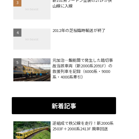
新101系ツートン塗装の271Fが狭
山線に入線
2012年の芝桜臨時輸送が終了
元加治―飯能間で発生した踏切事
故当該車両（新2000系2091F）の
救援列車を記録（6000系・9000
系・4000系牽引）
新着記事
逆組成で秩父線を走行！新2000系
2503F＋2000系2413F 廃車回送