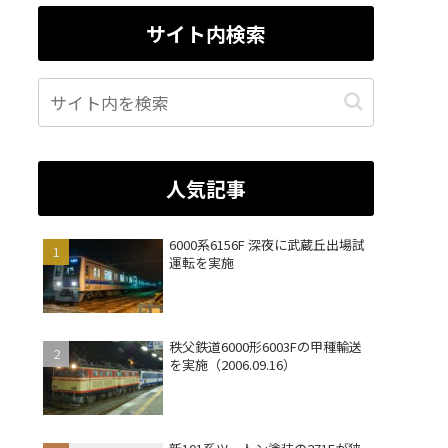
サイト内検索
人気記事
6000系6156F 深夜に武蔵丘出場試
運転を実施
秩父鉄道6000形6003Fの甲種輸送
を実施（2006.09.16）