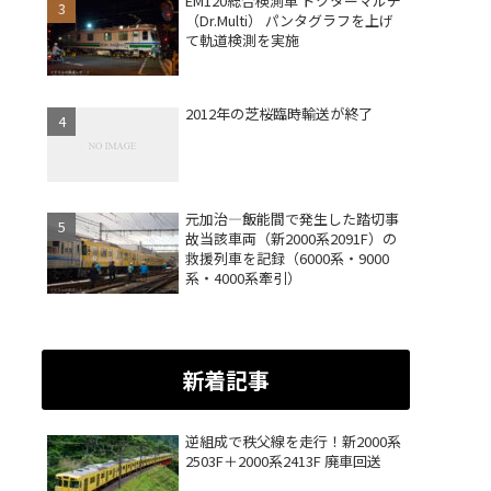
EM120総合検測車 ドクターマルチ
（Dr.Multi） パンタグラフを上げ
て軌道検測を実施
2012年の芝桜臨時輸送が終了
元加治―飯能間で発生した踏切事
故当該車両（新2000系2091F）の
救援列車を記録（6000系・9000
系・4000系牽引）
新着記事
逆組成で秩父線を走行！新2000系
2503F＋2000系2413F 廃車回送