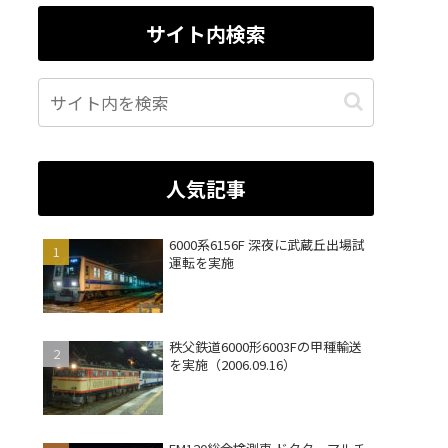
サイト内検索
人気記事
6000系6156F 深夜に武蔵丘出場試
運転を実施
秩父鉄道6000形6003Fの甲種輸送
を実施（2006.09.16）