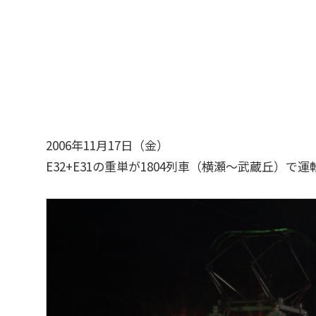
2006年11月17日（金）
E32+E31の重単が1804列車（横瀬～武蔵丘）で