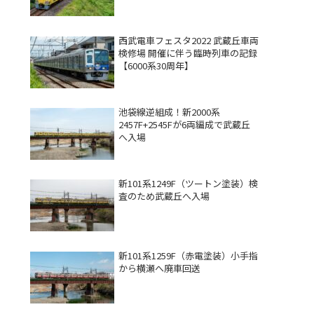
西武電車フェスタ2022 武蔵丘車両
検修場 開催に伴う臨時列車の記録
【6000系30周年】
池袋線逆組成！新2000系
2457F+2545Fが6両編成で武蔵丘
へ入場
新101系1249F（ツートン塗装）検
査のため武蔵丘へ入場
新101系1259F（赤電塗装）小手指
から横瀬へ廃車回送