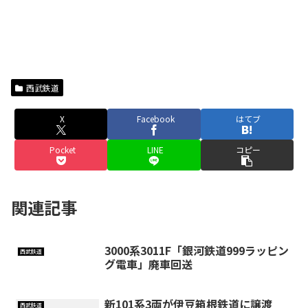
西武鉄道
X
Facebook
はてブ
Pocket
LINE
コピー
関連記事
3000系3011F「銀河鉄道999ラッピン
西武鉄道
グ電車」廃車回送
新101系3両が伊豆箱根鉄道に譲渡
西武鉄道