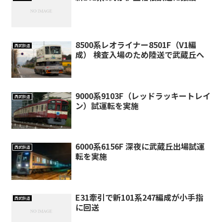
8500系レオライナー8501F（V1編
西武鉄道
成） 検査入場のため陸送で武蔵丘へ
9000系9103F（レッドラッキートレイ
西武鉄道
ン）試運転を実施
6000系6156F 深夜に武蔵丘出場試運
西武鉄道
転を実施
E31牽引で新101系247編成が小手指
西武鉄道
に回送