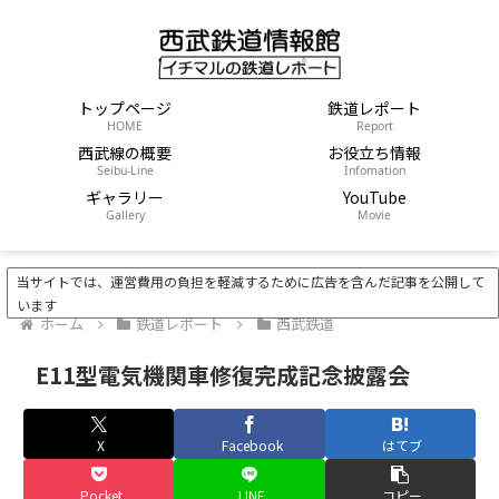
トップページ
鉄道レポート
HOME
Report
西武線の概要
お役立ち情報
Seibu-Line
Infomation
ギャラリー
YouTube
Gallery
Movie
当サイトでは、運営費用の負担を軽減するために広告を含んだ記事を公開して
います
ホーム
鉄道レポート
西武鉄道
E11型電気機関車修復完成記念披露会
X
Facebook
はてブ
Pocket
LINE
コピー