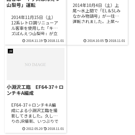
山梨号」運転
2014年10月4日（土）上
尾～水上間で「EL＆SLみ
なかみ物語号」が一往復
2014年11月15日（土）
運転されました。上尾～
12系レトロ調リニューア
高崎間はEF64-37と
ル客車を使用した「キッ
EF65-501が、高崎～水上
ズばんえつ山梨号」が立
間はC61-...
川～甲府で運転されまし
2014.11.19
2018.11.01
2014.10.05
2018.11.01
た。牽引機は高崎車両セ
ンター所属のEF64-1...
JR
小淵沢工臨 EF64-37＋ロ
ンチキA編成
EF64-37＋ロンチキA編
成による小淵沢工臨を撮
影してきました。久しぶ
りのJR撮影、いつぶりで
しょうか？ ご無沙汰で
2012.05.20
2018.11.01
す。撮影日：2012年5月