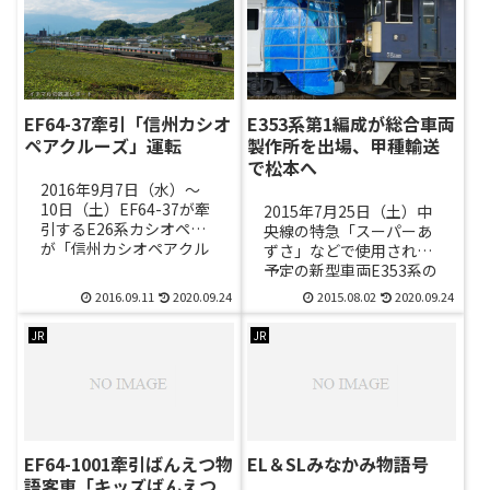
EF64-37牽引「信州カシオ
E353系第1編成が総合車両
ペアクルーズ」運転
製作所を出場、甲種輸送
で松本へ
2016年9月7日（水）～
10日（土）EF64-37が牽
2015年7月25日（土）中
引するE26系カシオペア
央線の特急「スーパーあ
が「信州カシオペアクル
ずさ」などで使用される
ーズ」として上野～長野
予定の新型車両E353系の
（常磐線・武蔵野線・中
第1編成が総合車両製作
2016.09.11
2020.09.24
2015.08.02
2020.09.24
央東線・篠ノ井線経...
所から出場し、逗子～松
本で甲種輸送が行われ
JR
JR
ま...
EF64-1001牽引ばんえつ物
EL＆SLみなかみ物語号
語客車「キッズばんえつ