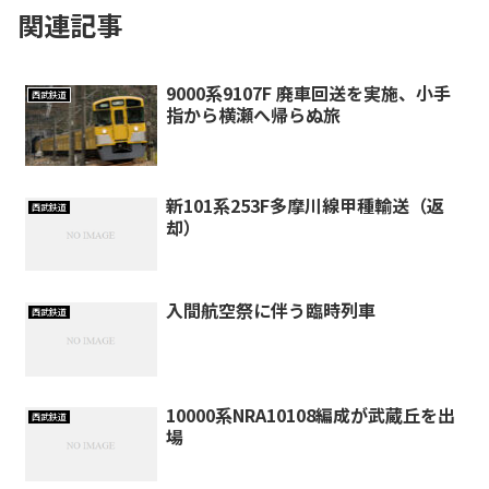
関連記事
9000系9107F 廃車回送を実施、小手
西武鉄道
指から横瀬へ帰らぬ旅
新101系253F多摩川線甲種輸送（返
西武鉄道
却）
入間航空祭に伴う臨時列車
西武鉄道
10000系NRA10108編成が武蔵丘を出
西武鉄道
場