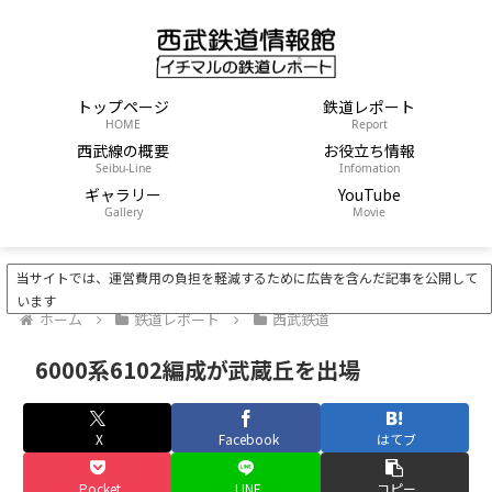
トップページ
鉄道レポート
HOME
Report
西武線の概要
お役立ち情報
Seibu-Line
Infomation
ギャラリー
YouTube
Gallery
Movie
当サイトでは、運営費用の負担を軽減するために広告を含んだ記事を公開して
います
ホーム
鉄道レポート
西武鉄道
6000系6102編成が武蔵丘を出場
X
Facebook
はてブ
Pocket
LINE
コピー