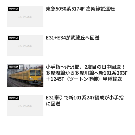
東急5050系5174F 高架線試運転
西武鉄道
E31+E34が武蔵丘へ回送
西武鉄道
小手指～所沢間、2度目の日中回送！
西武鉄道
多摩湖線から多摩川線へ新101系263F
＋1245F（ツートン塗装）甲種輸送
E31牽引で新101系247編成が小手指
西武鉄道
に回送