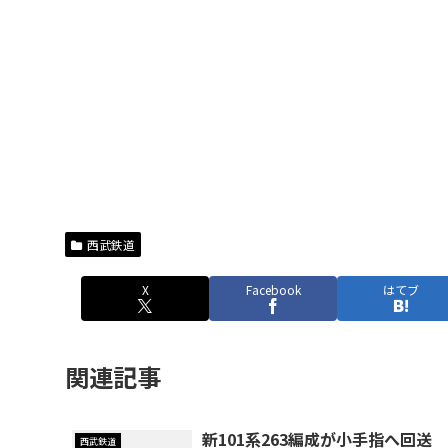
西武鉄道
X
Facebook
はてブ
関連記事
新101系263編成が小手指へ回送
西武鉄道