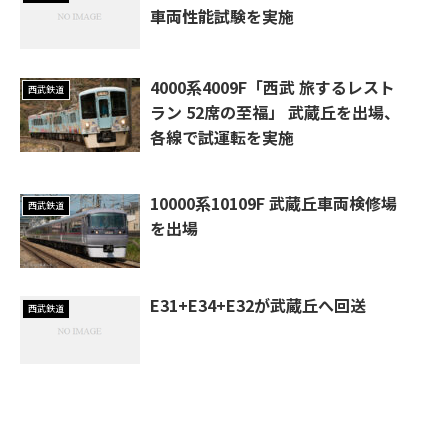
車両性能試験を実施
4000系4009F「西武 旅するレスト
西武鉄道
ラン 52席の至福」 武蔵丘を出場、
各線で試運転を実施
10000系10109F 武蔵丘車両検修場
西武鉄道
を出場
E31+E34+E32が武蔵丘へ回送
西武鉄道