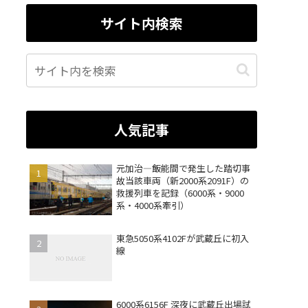
サイト内検索
人気記事
元加治―飯能間で発生した踏切事
故当該車両（新2000系2091F）の
救援列車を記録（6000系・9000
系・4000系牽引）
東急5050系4102Fが武蔵丘に初入
線
6000系6156F 深夜に武蔵丘出場試