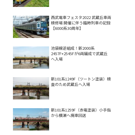
西武電車フェスタ2022 武蔵丘車両
検修場 開催に伴う臨時列車の記録
【6000系30周年】
池袋線逆組成！新2000系
2457F+2545Fが6両編成で武蔵丘
へ入場
新101系1249F（ツートン塗装）検
査のため武蔵丘へ入場
新101系1259F（赤電塗装）小手指
から横瀬へ廃車回送