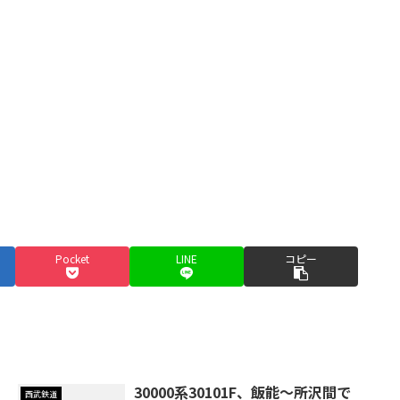
Pocket
LINE
コピー
30000系30101F、飯能～所沢間で
西武鉄道