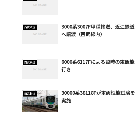
3000系3007F甲種輸送、近江鉄道
西武鉄道
へ譲渡（西武線内）
6000系6117Fによる臨時の東飯能
西武鉄道
行き
30000系38118Fが車両性能試験を
西武鉄道
実施