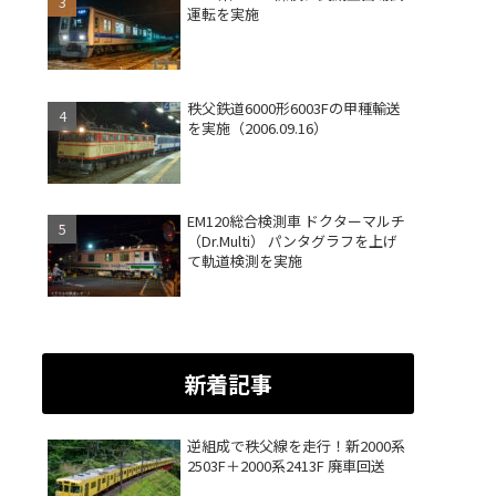
運転を実施
秩父鉄道6000形6003Fの甲種輸送
を実施（2006.09.16）
EM120総合検測車 ドクターマルチ
（Dr.Multi） パンタグラフを上げ
て軌道検測を実施
新着記事
逆組成で秩父線を走行！新2000系
2503F＋2000系2413F 廃車回送