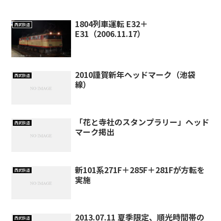
1804列車運転 E32＋
西武鉄道
E31（2006.11.17）
2010謹賀新年ヘッドマーク（池袋
西武鉄道
線）
「花と寺社のスタンプラリー」ヘッド
西武鉄道
マーク掲出
新101系271F＋285F＋281Fが方転を
西武鉄道
実施
2013.07.11 夏季限定、順光時間帯の
西武鉄道