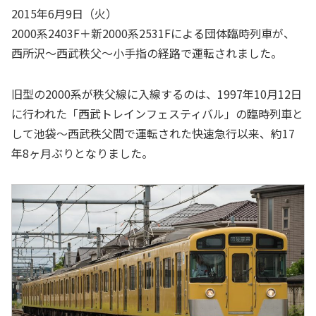
2015年6月9日（火）
2000系2403F＋新2000系2531Fによる団体臨時列車が、
西所沢～西武秩父～小手指の経路で運転されました。
旧型の2000系が秩父線に入線するのは、1997年10月12日
に行われた「西武トレインフェスティバル」の臨時列車と
して池袋～西武秩父間で運転された快速急行以来、約17
年8ヶ月ぶりとなりました。