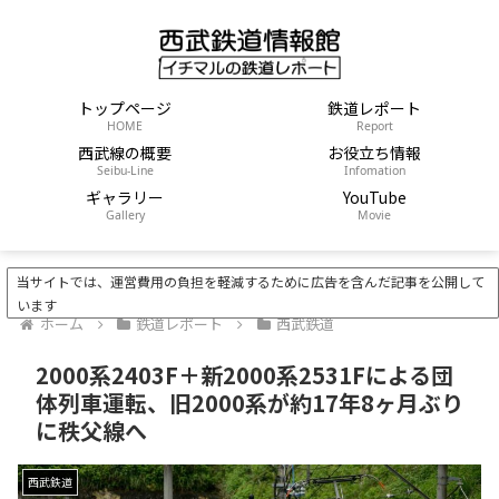
トップページ
鉄道レポート
HOME
Report
西武線の概要
お役立ち情報
Seibu-Line
Infomation
ギャラリー
YouTube
Gallery
Movie
当サイトでは、運営費用の負担を軽減するために広告を含んだ記事を公開して
います
ホーム
鉄道レポート
西武鉄道
2000系2403F＋新2000系2531Fによる団
体列車運転、旧2000系が約17年8ヶ月ぶり
に秩父線へ
西武鉄道