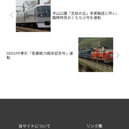
羊山公園「芝桜の丘」多客輸送に伴い、
臨時特急おくちちぶ号を運転
DD51PP牽引「吾妻線70周年記念号」運
転
当サイトについて
リンク集