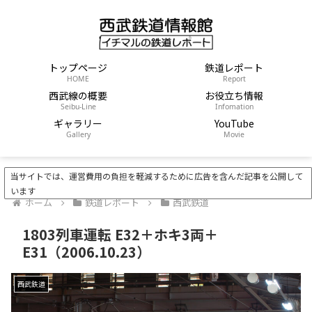
トップページ
鉄道レポート
HOME
Report
西武線の概要
お役立ち情報
Seibu-Line
Infomation
ギャラリー
YouTube
Gallery
Movie
当サイトでは、運営費用の負担を軽減するために広告を含んだ記事を公開して
います
ホーム
鉄道レポート
西武鉄道
1803列車運転 E32＋ホキ3両＋
E31（2006.10.23）
西武鉄道