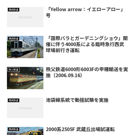
「Yellow arrow：イエローアロー」
西武鉄道
号
「国際バラとガーデニングショウ」開
西武鉄道
催に伴う4000系による臨時急行西武
球場前行き運転
秩父鉄道6000形6003Fの甲種輸送を実
秩父鉄道
施（2006.09.16）
池袋線系統で動揺試験を実施
西武鉄道
2000系2505F 武蔵丘出場試運転
西武鉄道