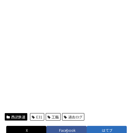
西武鉄道
E31
工臨
過去ログ
X
Facebook
はてブ