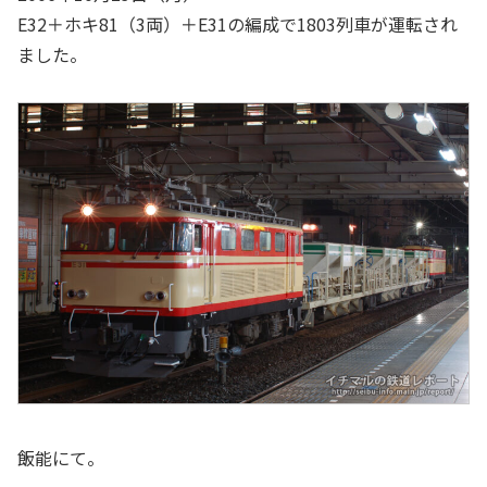
E32＋ホキ81（3両）＋E31の編成で1803列車が運転され
ました。
飯能にて。