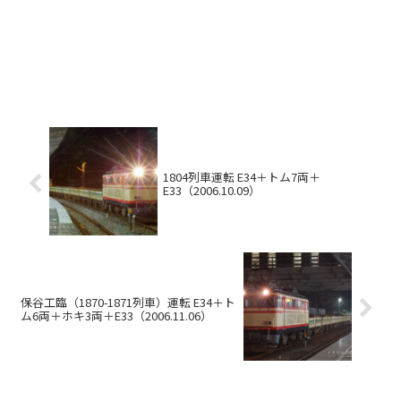
1804列車運転 E34＋トム7両＋
E33（2006.10.09）
保谷工臨（1870-1871列車）運転 E34＋ト
ム6両＋ホキ3両＋E33（2006.11.06）