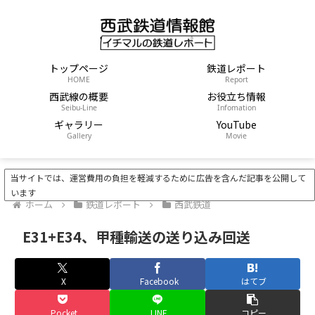
トップページ
鉄道レポート
HOME
Report
西武線の概要
お役立ち情報
Seibu-Line
Infomation
ギャラリー
YouTube
Gallery
Movie
当サイトでは、運営費用の負担を軽減するために広告を含んだ記事を公開して
います
ホーム
鉄道レポート
西武鉄道
E31+E34、甲種輸送の送り込み回送
X
Facebook
はてブ
Pocket
LINE
コピー