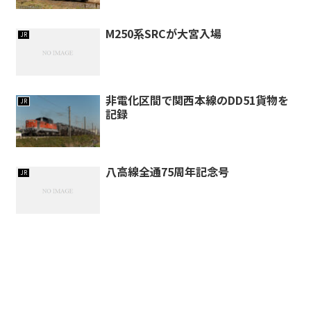
M250系SRCが大宮入場
JR
非電化区間で関西本線のDD51貨物を
JR
記録
八高線全通75周年記念号
JR