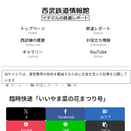
トップページ
鉄道レポート
HOME
Report
西武線の概要
お役立ち情報
Seibu-Line
Infomation
ギャラリー
YouTube
Gallery
Movie
当サイトでは、運営費用の負担を軽減するために広告を含んだ記事を公開して
います
ホーム
鉄道レポート
JR
臨時快速「いいやま菜の花まつり号」
X
Facebook
はてブ
Pocket
LINE
コピー