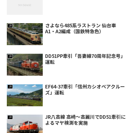
さよなら485系ラストラン 仙台車
JR
A1・A2編成（国鉄特急色）
DD51PP牽引「吾妻線70周年記念号」
JR
運転
EF64-37牽引「信州カシオペアクルー
JR
ズ」運転
JR八高線 高崎～高麗川でDD51牽引に
JR
よるマヤ検測を実施