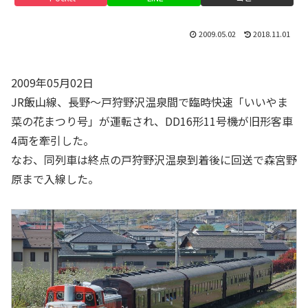
2009.05.02
2018.11.01
2009年05月02日
JR飯山線、長野～戸狩野沢温泉間で臨時快速「いいやま
菜の花まつり号」が運転され、DD16形11号機が旧形客車
4両を牽引した。
なお、同列車は終点の戸狩野沢温泉到着後に回送で森宮野
原まで入線した。