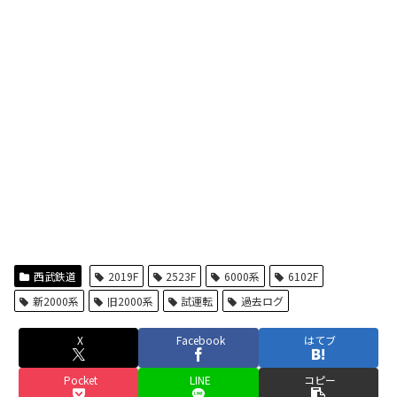
西武鉄道
2019F
2523F
6000系
6102F
新2000系
旧2000系
試運転
過去ログ
X
Facebook
はてブ
Pocket
LINE
コピー