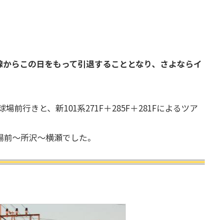
が本線からこの日をもって引退することとなり、さよならイ
場前行きと、新101系271F＋285F＋281Fによるツア
場前～所沢～横瀬でした。