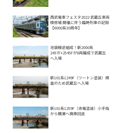
西武電車フェスタ2022 武蔵丘車両
検修場 開催に伴う臨時列車の記録
【6000系30周年】
池袋線逆組成！新2000系
2457F+2545Fが6両編成で武蔵丘
へ入場
新101系1249F（ツートン塗装）検
査のため武蔵丘へ入場
新101系1259F（赤電塗装）小手指
から横瀬へ廃車回送