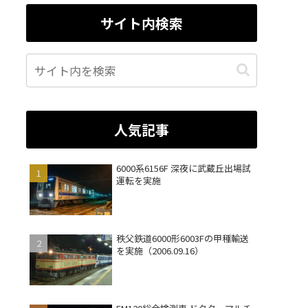
サイト内検索
人気記事
6000系6156F 深夜に武蔵丘出場試
運転を実施
秩父鉄道6000形6003Fの甲種輸送
を実施（2006.09.16）