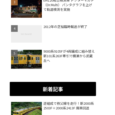
EM120総合検測車 ドクターマルチ
（Dr.Multi） パンタグラフを上げ
て軌道検測を実施
2012年の芝桜臨時輸送が終了
9000系9105Fが4両編成に組み替え
新101系263F牽引で横瀬から武蔵
丘へ
新着記事
逆組成で秩父線を走行！新2000系
2503F＋2000系2413F 廃車回送