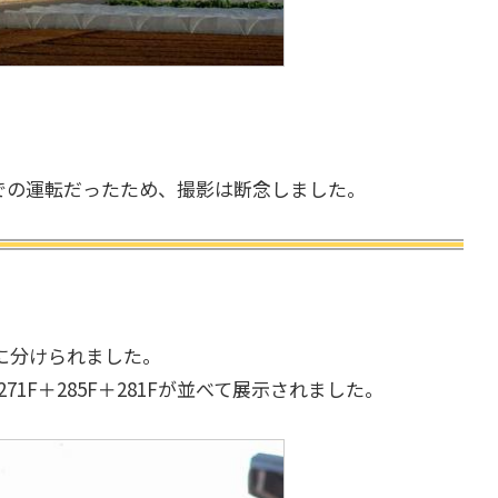
での運転だったため、撮影は断念しました。
に分けられました。
271F＋285F＋281Fが並べて展示されました。