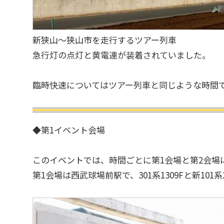
新狭山～狭山市を走行するツアー列車
急行灯の点灯と黄電連が装着されていました。
臨時快速についてはツアー列車と同じような時間
◆第1イベント会場
このイベントでは、時間ごとに第1会場と第2会場
第1会場は西武球場前駅で、301系1309Fと新101系